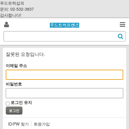
S
푸드트럭섭외
k
문의: 02-532-3837
i
감사합니다!
p
로
t
검
o
S
그
c
색
e
o
a
인
n
r
잘못된 요청입니다.
t
c
e
h
이메일 주소
n
t
비밀번호
로그인 유지
ID/PW 찾기
회원가입