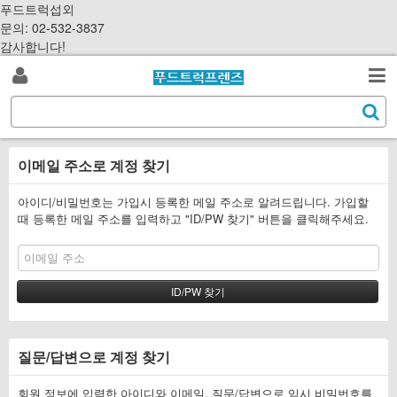
S
푸드트럭섭외
k
문의: 02-532-3837
i
감사합니다!
p
로
t
검
o
S
그
c
색
e
o
a
인
n
이메일 주소로 계정 찾기
r
t
c
e
h
아이디/비밀번호는 가입시 등록한 메일 주소로 알려드립니다. 가입할
n
때 등록한 메일 주소를 입력하고 "ID/PW 찾기" 버튼을 클릭해주세요.
t
질문/답변으로 계정 찾기
회원 정보에 입력한 아이디와 이메일, 질문/답변으로 임시 비밀번호를