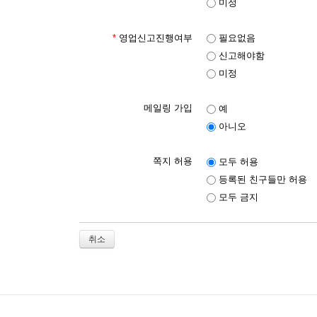
미정
*
영업신고진행여부
필요없음
신고해야함
미정
메일링 가입
예
아니오
쪽지 허용
모두 허용
등록된 친구들만 허용
모두 금지
취소