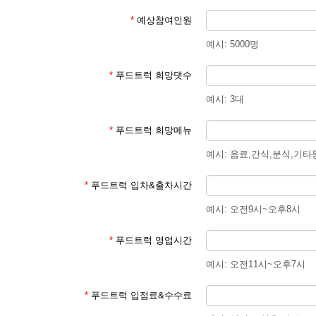
*
예상참여인원
예시: 5000명
*
푸드트럭 희망댓수
예시: 3대
*
푸드트럭 희망메뉴
예시: 음료,간식,분식,기타
*
푸드트럭 입차&출차시간
예시: 오전9시~오후8시
*
푸드트럭 영업시간
예시: 오전11시~오후7시
*
푸드트럭 입점료&수수료