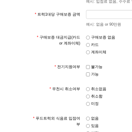
예시: 입점료 없음, 수수료
*
트럭1대당 구매보증 금액
예시: 없음 or 90만원
*
구매보증 대금지급(카드
구매보증 없음
or 계좌이체)
카드
계좌이체
*
전기지원여부
불가능
가능
*
우천시 취소여부
취소없음
취소함
미정
*
푸드트럭외 식음료 입점여
없음
부
있음