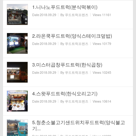
1.니나노푸드트럭(분식떡볶이)
Date
2018.09.29
By
푸드트럭프렌즈
Views
11161
2.라온쿡푸드트럭(양식스테이크덮밥)
Date
2018.09.29
By
푸드트럭프렌즈
Views
10179
3.미스터곱창푸드트럭(한식곱창)
Date
2018.09.29
By
푸드트럭프렌즈
Views
10245
4.스왓푸드트럭(한식오리고기)
Date
2018.09.29
By
푸드트럭프렌즈
Views
10614
5.청춘소불고기샌드위치푸드트럭(양식불고
기...