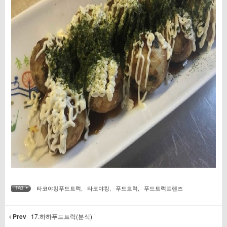
타코야킹푸드트럭
,
타코야킹
,
푸드트럭
,
푸드트럭프렌즈
TAG •
Prev
17.하하푸드트럭(분식)