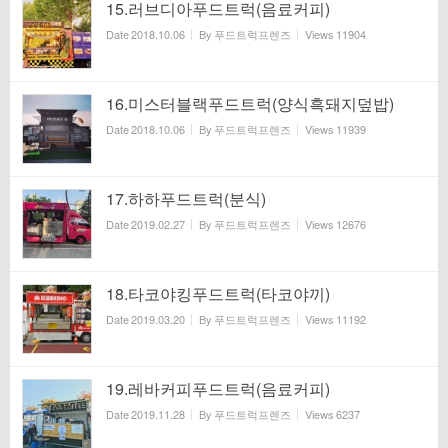
15.러브디아푸드트럭(음료커피)
Date
2018.10.06
By
푸드트럭프렌즈
Views
11904
16.미스터블랙푸드트럭(양식흑돼지덮밥)
Date
2018.10.06
By
푸드트럭프렌즈
Views
11939
17.하하푸드트럭(분식)
Date
2019.02.27
By
푸드트럭프렌즈
Views
12676
18.타코야킹푸드트럭(타코야끼)
Date
2019.03.20
By
푸드트럭프렌즈
Views
11192
19.레바커피푸드트럭(음료커피)
Date
2019.11.28
By
푸드트럭프렌즈
Views
6237