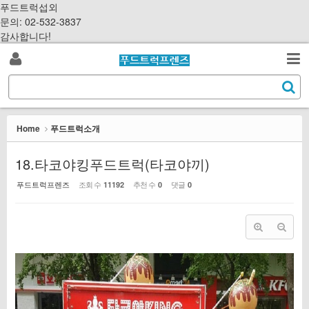
Sketchbook5, 스케치북5
Sketchbook5, 스케치북5
S
푸드트럭섭외
k
문의: 02-532-3837
i
감사합니다!
p
로
t
검
o
S
그
c
색
e
o
a
인
n
r
Home
푸드트럭소개
t
c
e
h
18.타코야킹푸드트럭(타코야끼)
n
t
푸드트럭프렌즈
조회 수
추천 수
댓글
11192
0
0