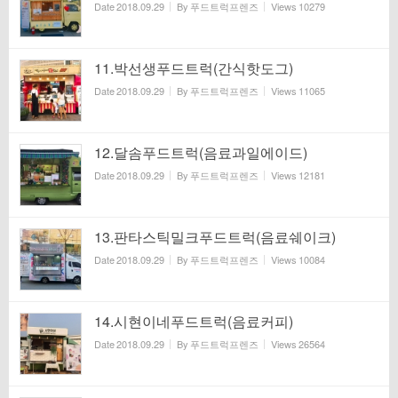
Date
2018.09.29
By
푸드트럭프렌즈
Views
10279
11.박선생푸드트럭(간식핫도그)
Date
2018.09.29
By
푸드트럭프렌즈
Views
11065
12.달솜푸드트럭(음료과일에이드)
Date
2018.09.29
By
푸드트럭프렌즈
Views
12181
13.판타스틱밀크푸드트럭(음료쉐이크)
Date
2018.09.29
By
푸드트럭프렌즈
Views
10084
14.시현이네푸드트럭(음료커피)
Date
2018.09.29
By
푸드트럭프렌즈
Views
26564