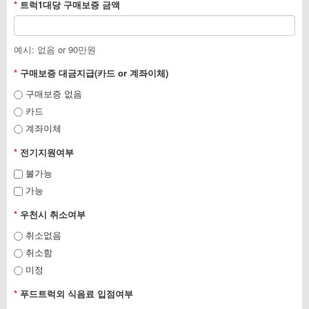
*
트럭1대당 구매보증 금액
예시: 없음 or 90만원
*
구매보증 대금지급(카드 or 계좌이체)
구매보증 없음
카드
계좌이체
*
전기지원여부
불가능
가능
*
우천시 취소여부
취소없음
취소함
미정
*
푸드트럭외 식음료 입점여부