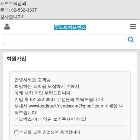
S
푸드트럭섭외
k
문의: 02-532-3837
i
감사합니다!
p
로
t
검
o
S
그
c
색
e
o
a
인
n
회원가입
r
t
c
e
h
n
안녕하세요 고객님
t
희망하는 트럭을 모집하기 위해서
아래 사항 기입 부탁드립니다
기입 후 02-532-3837 유선연락 부탁드립니다!
부재시
wwwfoodtruckfriendscom@gmail.com
이메일 부
탁드립니다!
네모박스 아래 약관 눌러주셔야 해요!
약관을 모두 읽었으며 동의합니다.