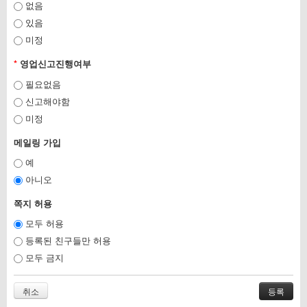
없음
있음
미정
*
영업신고진행여부
필요없음
신고해야함
미정
메일링 가입
예
아니오
쪽지 허용
모두 허용
등록된 친구들만 허용
모두 금지
취소