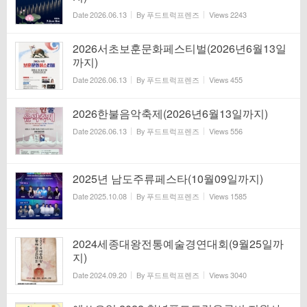
Date
2026.06.13
By
푸드트럭프렌즈
Views
2243
2026서초보훈문화페스티벌(2026년6월13일
까지)
Date
2026.06.13
By
푸드트럭프렌즈
Views
455
2026한불음악축제(2026년6월13일까지)
Date
2026.06.13
By
푸드트럭프렌즈
Views
556
2025년 남도주류페스타(10월09일까지)
Date
2025.10.08
By
푸드트럭프렌즈
Views
1585
2024세종대왕전통예술경연대회(9월25일까
지)
Date
2024.09.20
By
푸드트럭프렌즈
Views
3040