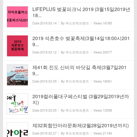
LIFEPLUS 벚꽃피크닉 2019 (3월15일2019년
18...
Date
2019.03.14
By
푸드트럭프렌즈
Views
16785
2019 석촌호수 벚꽃축제(3월14일18:00시201
9...
Date
2019.03.12
By
푸드트럭프렌즈
Views
20077
제41회 진도 신비의 바닷길 축제(3월7일201
9...
Date
2019.03.05
By
푸드트럭프렌즈
Views
16061
2019컬러풀대구페스티벌 (3월29일2019년까
지)
Date
2019.03.05
By
푸드트럭프렌즈
Views
13058
제32회함안아라문화제(2월28일2019년까지)
Date
2019.02.27
By
푸드트럭프렌즈
Views
21194