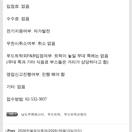
입점료: 없음
수수료: 없음
전기지원여부: 자가발전
우천시취소여부: 취소 없음
푸드트럭외F&B입점여부: 트럭이 놓일 무대 쪽에는 없음
(무대 쪽과 기타 식음료 부스들은 거리가 상당하다고 함)
영업신고진행여부: 진행 해야 함
기타: 없음
접수방법: 02-532-3837
남도주류페스타
,
푸드트럭
,
푸드트럭프렌즈
TAG •
Prev
2026한불음악축제(2026년6월13일까지)