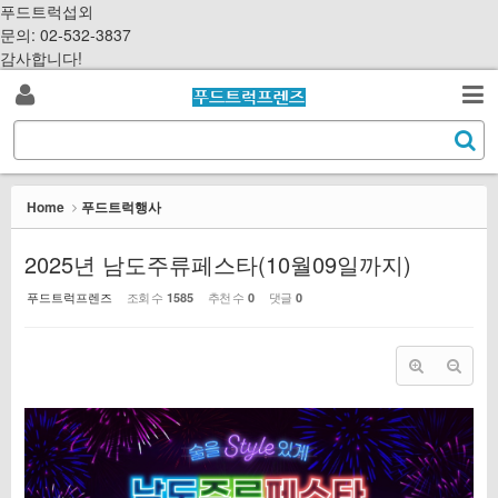
Sketchbook5, 스케치북5
Sketchbook5, 스케치북5
S
푸드트럭섭외
k
문의: 02-532-3837
i
감사합니다!
p
로
t
검
o
S
그
c
색
e
o
a
인
n
r
Home
푸드트럭행사
t
c
e
h
2025년 남도주류페스타(10월09일까지)
n
t
푸드트럭프렌즈
조회 수
추천 수
댓글
1585
0
0