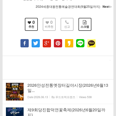
2024세종대왕전통예술경연대회(9월25일까지)
Next
0
0
추천
비추천
신고
스크랩
2026안성전통옛장터길야시장(2026년6월13
일...
Date
2026.06.13
By
푸드트럭프렌즈
Views
538
제9회당진합덕연꽃축제(2026년6월20일까
지)