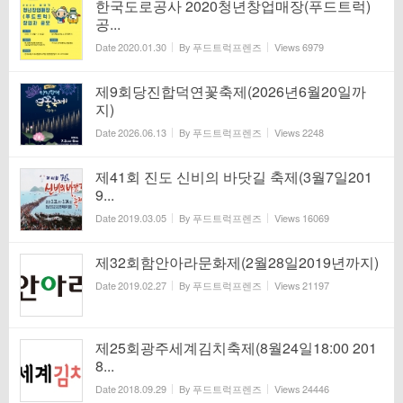
한국도로공사 2020청년창업매장(푸드트럭)
공...
Date
2020.01.30
By
푸드트럭프렌즈
Views
6979
제9회당진합덕연꽃축제(2026년6월20일까
지)
Date
2026.06.13
By
푸드트럭프렌즈
Views
2248
제41회 진도 신비의 바닷길 축제(3월7일201
9...
Date
2019.03.05
By
푸드트럭프렌즈
Views
16069
제32회함안아라문화제(2월28일2019년까지)
Date
2019.02.27
By
푸드트럭프렌즈
Views
21197
제25회광주세계김치축제(8월24일18:00 201
8...
Date
2018.09.29
By
푸드트럭프렌즈
Views
24446