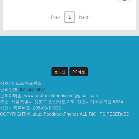
Prev
1
Next
로그인
PC버전
상호: 푸드트럭프렌즈
문의전화:
02-532-3837
문의이메일:
wwwfoodtruckfriendscom@gmail.com
주소: 서울특별시 성동구 왕십리로 220, 한양사이버대학교 B234
사업자등록번호: 208-09-51033
COPYRIGHT ⓒ 2025 FoodtruckFriends ALL RIGHTS RESERVED.