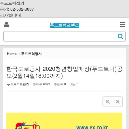
Sketchbook5, 스케치북5
Sketchbook5, 스케치북5
S
푸드트럭섭외
k
문의: 02-532-3837
i
감사합니다!
p
로
t
검
o
S
그
c
색
e
o
a
인
n
r
Home
푸드트럭행사
t
c
e
h
한국도로공사 2020청년창업매장(푸드트럭)공
n
모(2월14일18:00까지)
t
푸드트럭프렌즈
조회 수
추천 수
댓글
6979
0
0