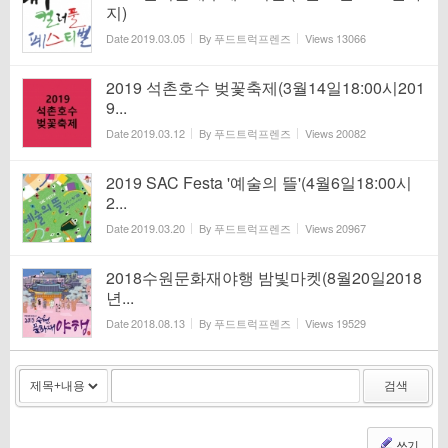
지)
Date
2019.03.05
By
푸드트럭프렌즈
Views
13066
2019 석촌호수 벚꽃축제(3월14일18:00시201
9...
Date
2019.03.12
By
푸드트럭프렌즈
Views
20082
2019 SAC Festa '예술의 뜰'(4월6일18:00시
2...
Date
2019.03.20
By
푸드트럭프렌즈
Views
20967
2018수원문화재야행 밤빛마켓(8월20일2018
년...
Date
2018.08.13
By
푸드트럭프렌즈
Views
19529
검색
쓰기