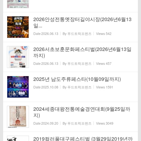
2026안성전통옛장터길야시장(2026년6월13
일...
Date
2026.06.13
By
푸드트럭프렌즈
Views
542
2026서초보훈문화페스티벌(2026년6월13일
까지)
Date
2026.06.13
By
푸드트럭프렌즈
Views
457
2025년 남도주류페스타(10월09일까지)
Date
2025.10.08
By
푸드트럭프렌즈
Views
1591
2024세종대왕전통예술경연대회(9월25일까
지)
Date
2024.09.20
By
푸드트럭프렌즈
Views
3049
2019컬러풀대구페스티벌 (3월29일2019년까