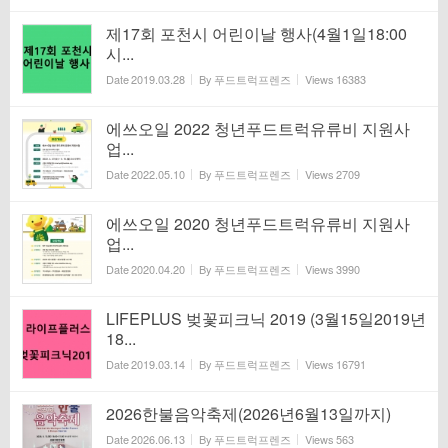
제17회 포천시 어린이날 행사(4월1일18:00
시...
Date
2019.03.28
By
푸드트럭프렌즈
Views
16383
에쓰오일 2022 청년푸드트럭유류비 지원사
업...
Date
2022.05.10
By
푸드트럭프렌즈
Views
2709
에쓰오일 2020 청년푸드트럭유류비 지원사
업...
Date
2020.04.20
By
푸드트럭프렌즈
Views
3990
LIFEPLUS 벚꽃피크닉 2019 (3월15일2019년
18...
Date
2019.03.14
By
푸드트럭프렌즈
Views
16791
2026한불음악축제(2026년6월13일까지)
Date
2026.06.13
By
푸드트럭프렌즈
Views
563