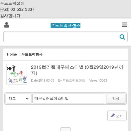
Sketchbook5, 스케치북5
Sketchbook5, 스케치북5
S
푸드트럭섭외
k
문의: 02-532-3837
i
감사합니다!
p
로
t
검
o
S
그
c
색
e
o
a
인
n
r
Home
푸드트럭행사
t
c
e
h
2019컬러풀대구페스티벌 (3월29일2019년까
n
지)
t
Date
2019.03.05
By
푸드트럭프렌즈
Views
13063
검색
쓰기