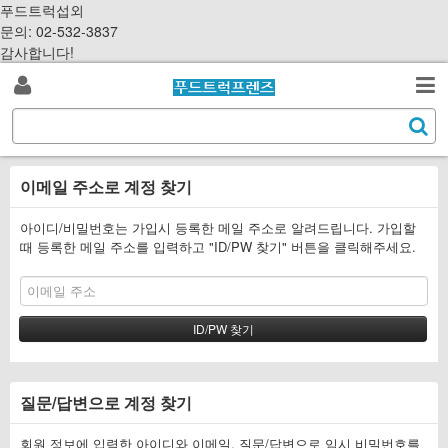
S
푸드트럭섭외
k
문의: 02-532-3837
i
감사합니다!
p
로
t
검
o
S
그
c
색
e
o
a
인
n
이메일 주소로 계정 찾기
r
t
c
e
h
아이디/비밀번호는 가입시 등록한 메일 주소로 알려드립니다. 가입할
n
때 등록한 메일 주소를 입력하고 "ID/PW 찾기" 버튼을 클릭해주세요.
t
질문/답변으로 계정 찾기
회원 정보에 입력한 아이디와 이메일, 질문/답변으로 임시 비밀번호를