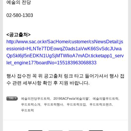
예술의 전당
02-580-1303
<공고출처>
http://www.sac.or.kr/SacHome/customer/csNewsDetail;js
essionid=HLNTe7TDEowqZ0ads1aVwK66SvSdcJUwa
QpSkI6jI5nEDKN1UgSjMTWIioA7mADr.ticketapp1_serv
let_engine17?boardNo=155183963068833
행사 접수전 꼭 위 공고출처 링크 타고 들어가셔서 행사 접
수 관련 세부사항 확인 후 지원 바랍니다.
예술의전당푸드트럭
,
2019SACFesta'예술의뜰'
,
예술의뜰푸드트럭
,
TAG •
푸드트럭소개
,
푸드트럭행사
,
푸드트럭모집
,
푸드트럭프렌즈
,
푸드트럭