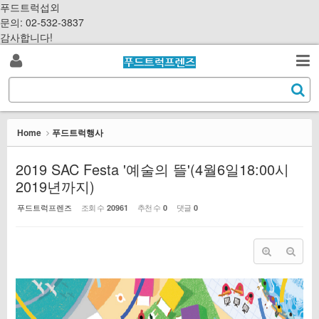
Sketchbook5, 스케치북5
Sketchbook5, 스케치북5
S
푸드트럭섭외
k
문의: 02-532-3837
i
감사합니다!
p
로
t
검
o
S
그
c
색
e
o
a
인
n
r
Home
푸드트럭행사
t
c
e
h
2019 SAC Festa '예술의 뜰'(4월6일18:00시
n
2019년까지)
t
푸드트럭프렌즈
조회 수
추천 수
댓글
20961
0
0