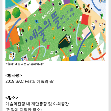
<출처: 예술의전당 홈페이지>
<행사명>
2019 SAC Festa '예술의 뜰'
<장소>
예술의전당 내 계단광장 및 야외공간
(전당이 지정한 장소)