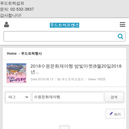
Sketchbook5, 스케치북5
Sketchbook5, 스케치북5
S
푸드트럭섭외
k
문의: 02-532-3837
i
감사합니다!
p
로
t
검
o
S
그
c
색
e
o
a
인
n
r
Home
푸드트럭행사
t
c
e
h
2018수원문화재야행 밤빛마켓(8월20일2018
n
년...
t
Date
2018.08.13
By
푸드트럭프렌즈
Views
19525
검색
쓰기