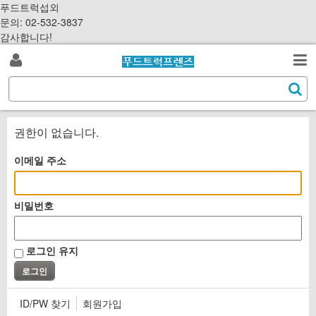
S
푸드트럭섭외
k
문의: 02-532-3837
i
감사합니다!
p
로
t
검
o
S
그
c
색
e
o
a
인
n
r
권한이 없습니다.
t
c
e
h
이메일 주소
n
t
비밀번호
로그인 유지
ID/PW 찾기
회원가입