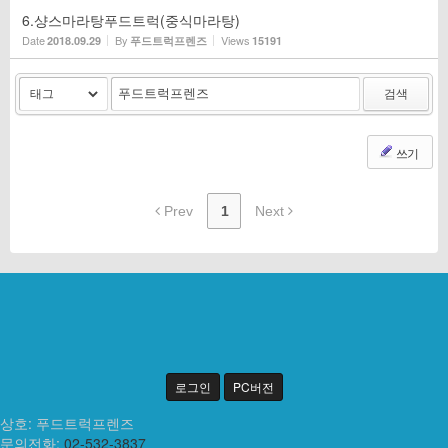
6.샹스마라탕푸드트럭(중식마라탕)
Date
By
Views
2018.09.29
푸드트럭프렌즈
15191
검색
쓰기
Prev
1
Next
로그인
PC버전
상호: 푸드트럭프렌즈
문의전화:
02-532-3837