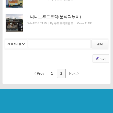
1.니나노푸드트럭(분식떡볶이)
Date
2018.09.29
By
푸드트럭프렌즈
Views
11138
검색
쓰기
Prev
1
2
Next