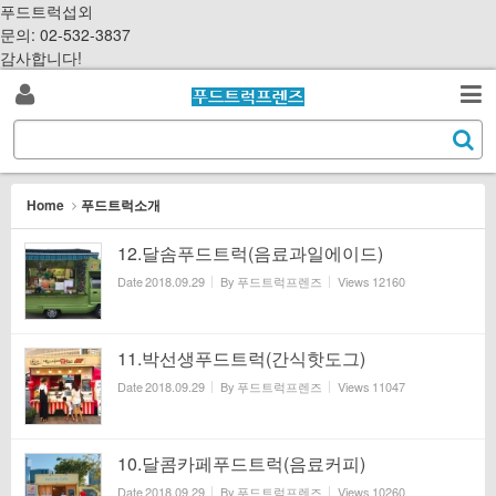
Sketchbook5, 스케치북5
Sketchbook5, 스케치북5
S
푸드트럭섭외
k
문의: 02-532-3837
i
감사합니다!
p
로
t
검
o
S
그
c
색
e
o
a
인
n
r
Home
푸드트럭소개
t
c
e
h
12.달솜푸드트럭(음료과일에이드)
n
Date
2018.09.29
By
푸드트럭프렌즈
Views
12160
t
11.박선생푸드트럭(간식핫도그)
Date
2018.09.29
By
푸드트럭프렌즈
Views
11047
10.달콤카페푸드트럭(음료커피)
Date
2018.09.29
By
푸드트럭프렌즈
Views
10260