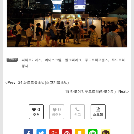
퍼펙트아이스
,
아이스크림
,
밀크쉐이크
,
푸드트럭프렌즈
,
푸드트럭
,
TAG •
행사
Prev
24.화르르불초밥(소고기불초밥)
18.타코야킹푸드트럭(타코야끼)
Next
0
0
추천
비추천
신고
스크랩