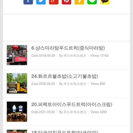
6.샹스마라탕푸드트럭(중식마라탕)
Date
2018.09.29
By
푸드트럭프렌즈
Views
15162
24.화르르불초밥(소고기불초밥)
Date
2026.06.20
By
푸드트럭프렌즈
Views
856
20.퍼펙트아이스푸드트럭(아이스크림)
Date
2021.05.30
By
푸드트럭프렌즈
Views
4390
18.타코야킹푸드트럭(타코야끼)