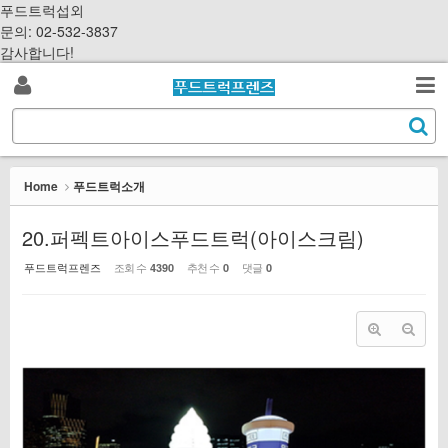
Sketchbook5, 스케치북5
Sketchbook5, 스케치북5
S
푸드트럭섭외
k
문의: 02-532-3837
i
감사합니다!
p
로
t
검
o
S
그
c
색
e
o
a
인
n
r
Home
푸드트럭소개
t
c
e
h
20.퍼펙트아이스푸드트럭(아이스크림)
n
t
푸드트럭프렌즈
조회 수
추천 수
댓글
4390
0
0