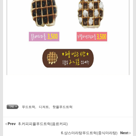
푸드트럭
,
디져트
,
핫플푸드트럭
TAG •
Prev
8.커피피플푸드트럭(음료커피)
6.샹스마라탕푸드트럭(중식마라탕)
Next