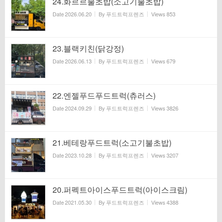
24.화르르불초밥(소고기불초밥)
Date
2026.06.20
By
푸드트럭프렌즈
Views
853
23.블랙키친(닭강정)
Date
2026.06.13
By
푸드트럭프렌즈
Views
679
22.엔젤푸드푸드트럭(츄러스)
Date
2024.09.29
By
푸드트럭프렌즈
Views
3826
21.베테랑푸드트럭(소고기불초밥)
Date
2023.10.28
By
푸드트럭프렌즈
Views
3207
20.퍼펙트아이스푸드트럭(아이스크림)
Date
2021.05.30
By
푸드트럭프렌즈
Views
4388