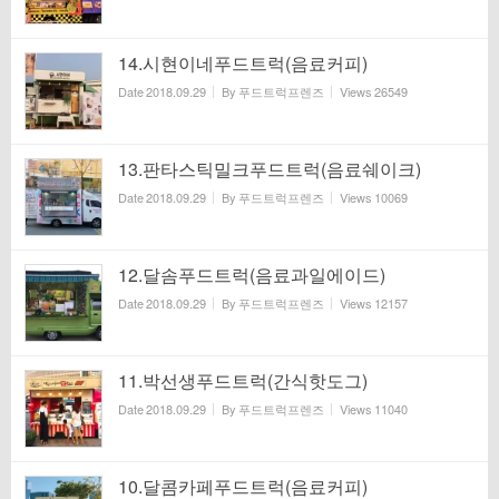
14.시현이네푸드트럭(음료커피)
Date
2018.09.29
By
푸드트럭프렌즈
Views
26549
13.판타스틱밀크푸드트럭(음료쉐이크)
Date
2018.09.29
By
푸드트럭프렌즈
Views
10069
12.달솜푸드트럭(음료과일에이드)
Date
2018.09.29
By
푸드트럭프렌즈
Views
12157
11.박선생푸드트럭(간식핫도그)
Date
2018.09.29
By
푸드트럭프렌즈
Views
11040
10.달콤카페푸드트럭(음료커피)