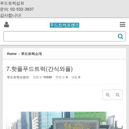
Sketchbook5, 스케치북5
Sketchbook5, 스케치북5
S
푸드트럭섭외
k
문의: 02-532-3837
i
감사합니다!
p
로
t
검
o
S
그
c
색
e
o
a
인
n
r
Home
푸드트럭소개
t
c
e
h
7.핫플푸드트럭(간식와플)
n
t
푸드트럭프렌즈
조회 수
추천 수
댓글
10330
0
0