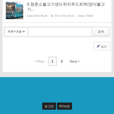
5.청춘소불고기샌드위치푸드트럭(양식불고
기...
Date
2018.09.29
By
푸드트럭프렌즈
Views
10063
검색
쓰기
Prev
1
2
Next
로그인
PC버전