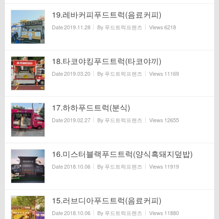
19.레바커피푸드트럭(음료커피)
Date
2019.11.28
By
푸드트럭프렌즈
Views
6218
18.타코야킹푸드트럭(타코야끼)
Date
2019.03.20
By
푸드트럭프렌즈
Views
11169
17.하하푸드트럭(분식)
Date
2019.02.27
By
푸드트럭프렌즈
Views
12655
16.미스터블랙푸드트럭(양식흑돼지덮밥)
Date
2018.10.06
By
푸드트럭프렌즈
Views
11919
15.러브디아푸드트럭(음료커피)
Date
2018.10.06
By
푸드트럭프렌즈
Views
11880