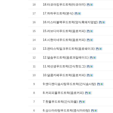
18.타코야킹푸드트럭(타코야끼)
18
17.하하푸드트럭(분식)
17
16.미스터블랙푸드트럭(양식흑돼지덮밥)
16
15.러브디아푸드트럭(음료커피)
15
14.시현이네푸드트럭(음료커피)
14
13.판타스틱밀크푸드트럭(음료쉐이크)
13
12.달솜푸드트럭(음료과일에이드)
12
11.박선생푸드트럭(간식핫도그)
11
10.달콤카페푸드트럭(음료커피)
10
9.앤디캔디솜사탕푸드트럭(간식솜사탕)
9
8.커피피플푸드트럭(음료커피)
8
7.핫플푸드트럭(간식와플)
7
6.샹스마라탕푸드트럭(중식마라탕)
6