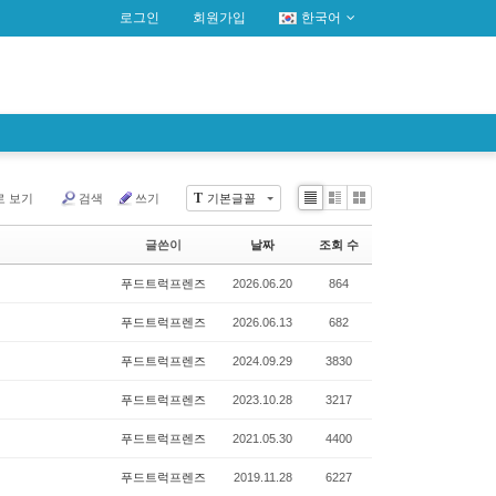
로그인
회원가입
한국어
T
로 보기
검색
쓰기
기본글꼴
Li
Zi
G
st
n
al
글쓴이
날짜
조회 수
e
le
r
푸드트럭프렌즈
2026.06.20
864
y
푸드트럭프렌즈
2026.06.13
682
푸드트럭프렌즈
2024.09.29
3830
푸드트럭프렌즈
2023.10.28
3217
푸드트럭프렌즈
2021.05.30
4400
푸드트럭프렌즈
2019.11.28
6227