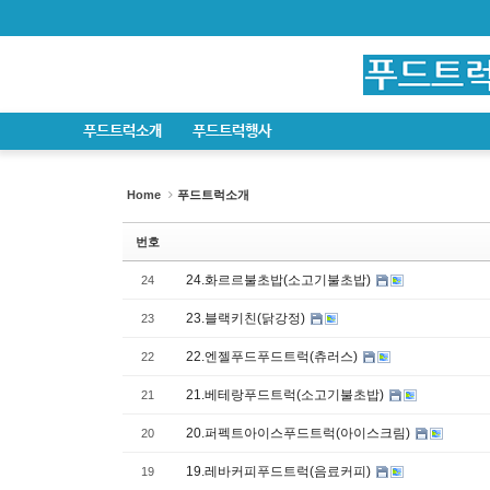
Sketchbook5, 스케치북5
Sketchbook5, 스케치북5
Sketchbook5, 스케치북5
Sketchbook5, 스케치북5
푸드트럭소개
푸드트럭행사
Home
푸드트럭소개
번호
24.화르르불초밥(소고기불초밥)
24
23.블랙키친(닭강정)
23
22.엔젤푸드푸드트럭(츄러스)
22
21.베테랑푸드트럭(소고기불초밥)
21
20.퍼펙트아이스푸드트럭(아이스크림)
20
19.레바커피푸드트럭(음료커피)
19