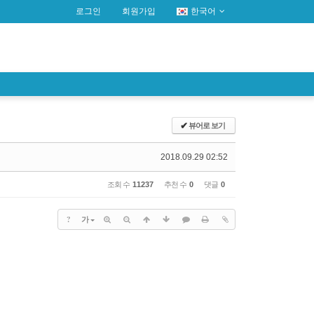
로그인
회원가입
한국어
✔
뷰어로 보기
2018.09.29 02:52
조회 수
11237
추천 수
0
댓글
0
?
가