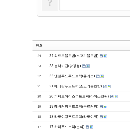
?
번호
24.화르르불초밥(소고기불초밥)
24
23.블랙키친(닭강정)
23
22.엔젤푸드푸드트럭(츄러스)
22
21.베테랑푸드트럭(소고기불초밥)
21
20.퍼펙트아이스푸드트럭(아이스크림)
20
19.레바커피푸드트럭(음료커피)
19
18.타코야킹푸드트럭(타코야끼)
18
17.하하푸드트럭(분식)
17