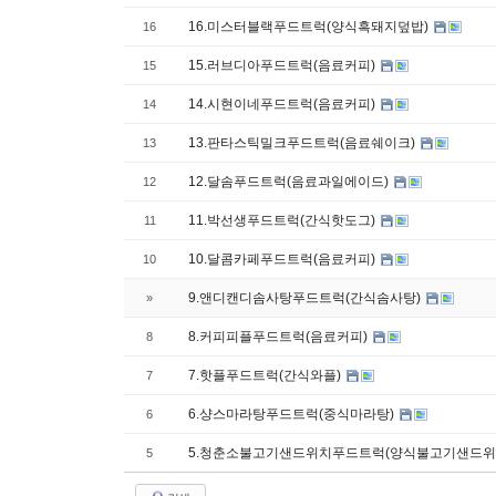
16.미스터블랙푸드트럭(양식흑돼지덮밥)
16
15.러브디아푸드트럭(음료커피)
15
14.시현이네푸드트럭(음료커피)
14
13.판타스틱밀크푸드트럭(음료쉐이크)
13
12.달솜푸드트럭(음료과일에이드)
12
11.박선생푸드트럭(간식핫도그)
11
10.달콤카페푸드트럭(음료커피)
10
9.앤디캔디솜사탕푸드트럭(간식솜사탕)
»
8.커피피플푸드트럭(음료커피)
8
7.핫플푸드트럭(간식와플)
7
6.샹스마라탕푸드트럭(중식마라탕)
6
5.청춘소불고기샌드위치푸드트럭(양식불고기샌드위
5