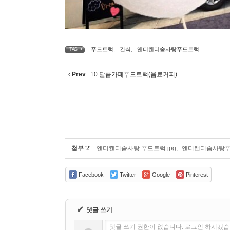
푸드트럭
,
간식
,
앤디캔디솜사탕푸드트럭
TAG •
Prev
10.달콤카페푸드트럭(음료커피)
첨부
'
2
'
앤디캔디솜사탕 푸드트럭.jpg
,
앤디캔디솜사탕푸드
Facebook
Twitter
Google
Pinterest
✔
댓글 쓰기
댓글 쓰기 권한이 없습니다. 로그인 하시겠