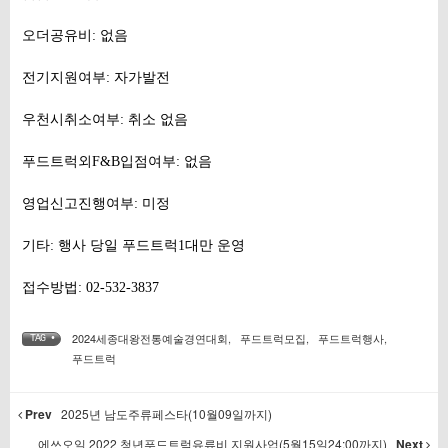
오더공유비: 없음
전기지원여부: 자가발전
우천시취소여부: 취소 없음
푸드트럭외F&B입점여부: 없음
영업신고진행여부: 미정
기타: 행사 당일 푸드트럭1대만 운영
접수방법: 02-532-3837
2024세종대왕전통예술경연대회
,
푸드트럭모집
,
푸드트럭행사
,
TAG •
푸드트럭
Prev
2025년 남도주류페스타(10월09일까지)
에쓰오일 2022 청년푸드트럭유류비 지원사업(5월15일24:00까지)
Next