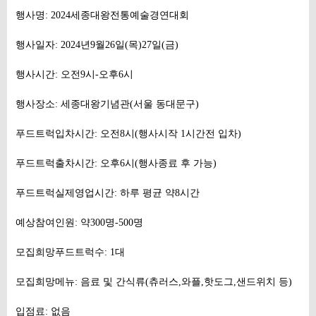
행사명: 2024세종대왕전통예술경연대회
행사일자: 2024년9월26일(목)27일(금)
행사시간: 오전9시-오후6시
행사장소: 세종대왕기념관(서울 동대문구)
푸드트럭입차시간: 오전8시(행사시작 1시간전 입차)
푸드트럭출차시간: 오후6시(행사종료 후 가능)
푸드트럭실제영업시간: 하루 평균 약8시간
예상참여인원: 약300명-500명
모집희망푸드트럭수: 1대
모집희망메뉴: 음료 및 간식류(츄러스,와플,핫도그,샌드위치 등)
입점료: 없음