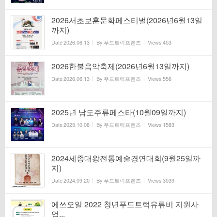
2026서초보훈문화페스티벌(2026년6월13일
까지)
Date
2026.06.13
By
푸드트럭프렌즈
Views
453
2026한불음악축제(2026년6월13일까지)
Date
2026.06.13
By
푸드트럭프렌즈
Views
556
2025년 남도주류페스타(10월09일까지)
Date
2025.10.08
By
푸드트럭프렌즈
Views
1583
2024세종대왕전통예술경연대회(9월25일까
지)
Date
2024.09.20
By
푸드트럭프렌즈
Views
3039
에쓰오일 2022 청년푸드트럭유류비 지원사
업...