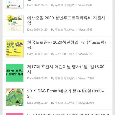
Date
2022.05.10
By
푸드트럭프렌즈
Views
2702
에쓰오일 2020 청년푸드트럭유류비 지원사
업...
Date
2020.04.20
By
푸드트럭프렌즈
Views
3986
한국도로공사 2020청년창업매장(푸드트럭)
공...
Date
2020.01.30
By
푸드트럭프렌즈
Views
6972
제17회 포천시 어린이날 행사(4월1일18:00
시...
Date
2019.03.28
By
푸드트럭프렌즈
Views
16376
2019 SAC Festa '예술의 뜰'(4월6일18:00시
2...
Date
2019.03.20
By
푸드트럭프렌즈
Views
20959