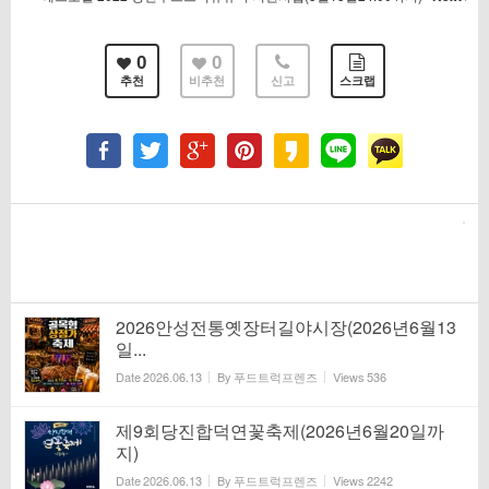
0
0
추천
비추천
신고
스크랩
2026안성전통옛장터길야시장(2026년6월13
일...
Date
2026.06.13
By
푸드트럭프렌즈
Views
536
제9회당진합덕연꽃축제(2026년6월20일까
지)
Date
2026.06.13
By
푸드트럭프렌즈
Views
2242