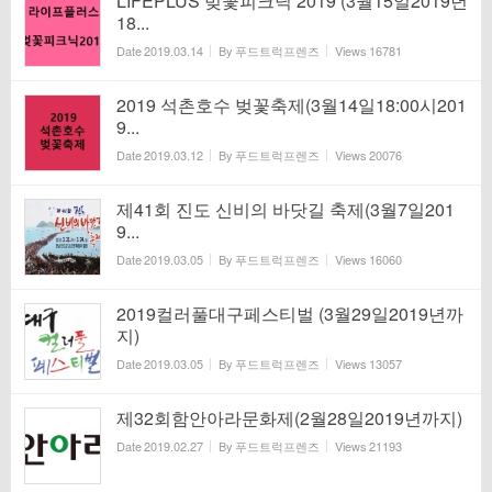
LIFEPLUS 벚꽃피크닉 2019 (3월15일2019년
18...
Date
2019.03.14
By
푸드트럭프렌즈
Views
16781
2019 석촌호수 벚꽃축제(3월14일18:00시201
9...
Date
2019.03.12
By
푸드트럭프렌즈
Views
20076
제41회 진도 신비의 바닷길 축제(3월7일201
9...
Date
2019.03.05
By
푸드트럭프렌즈
Views
16060
2019컬러풀대구페스티벌 (3월29일2019년까
지)
Date
2019.03.05
By
푸드트럭프렌즈
Views
13057
제32회함안아라문화제(2월28일2019년까지)
Date
2019.02.27
By
푸드트럭프렌즈
Views
21193