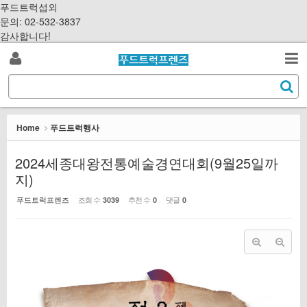
Sketchbook5, 스케치북5
Sketchbook5, 스케치북5
S
푸드트럭섭외
k
문의: 02-532-3837
i
감사합니다!
p
로
t
검
o
S
그
c
색
e
o
a
인
n
r
Home
푸드트럭행사
t
c
e
h
2024세종대왕전통예술경연대회(9월25일까
n
지)
t
푸드트럭프렌즈
조회 수
추천 수
댓글
3039
0
0