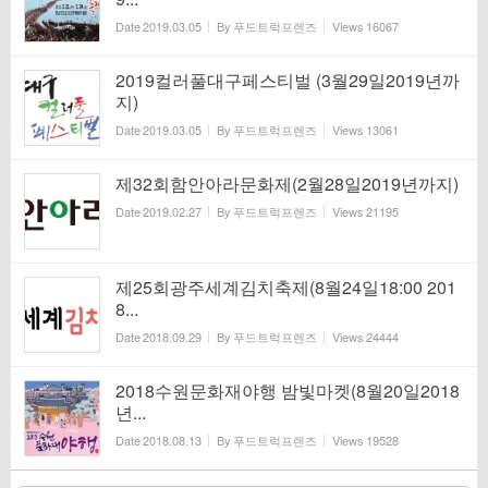
Date
2019.03.05
By
푸드트럭프렌즈
Views
16067
2019컬러풀대구페스티벌 (3월29일2019년까
지)
Date
2019.03.05
By
푸드트럭프렌즈
Views
13061
제32회함안아라문화제(2월28일2019년까지)
Date
2019.02.27
By
푸드트럭프렌즈
Views
21195
제25회광주세계김치축제(8월24일18:00 201
8...
Date
2018.09.29
By
푸드트럭프렌즈
Views
24444
2018수원문화재야행 밤빛마켓(8월20일2018
년...
Date
2018.08.13
By
푸드트럭프렌즈
Views
19528