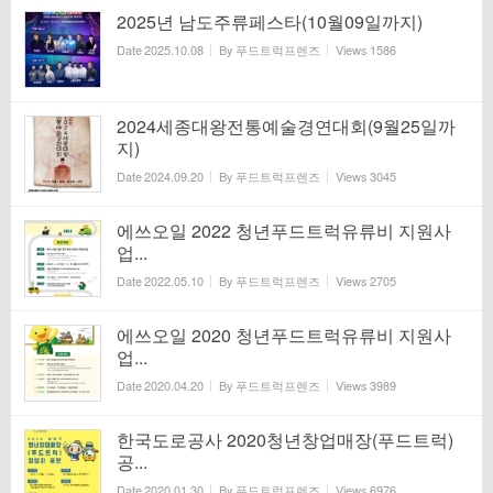
2025년 남도주류페스타(10월09일까지)
Date
2025.10.08
By
푸드트럭프렌즈
Views
1586
2024세종대왕전통예술경연대회(9월25일까
지)
Date
2024.09.20
By
푸드트럭프렌즈
Views
3045
에쓰오일 2022 청년푸드트럭유류비 지원사
업...
Date
2022.05.10
By
푸드트럭프렌즈
Views
2705
에쓰오일 2020 청년푸드트럭유류비 지원사
업...
Date
2020.04.20
By
푸드트럭프렌즈
Views
3989
한국도로공사 2020청년창업매장(푸드트럭)
공...
Date
2020.01.30
By
푸드트럭프렌즈
Views
6976