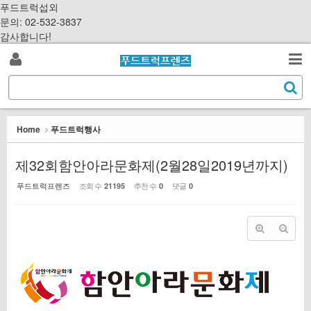
Sketchbook5, 스케치북5
Sketchbook5, 스케치북5
S
푸드트럭섭외
k
문의: 02-532-3837
i
감사합니다!
p
로
t
검
o
S
그
c
색
e
o
a
인
n
r
Home
푸드트럭행사
t
c
e
h
제32회함안아라문화제(2월28일2019년까지)
n
t
푸드트럭프렌즈
조회 수
추천 수
댓글
21195
0
0