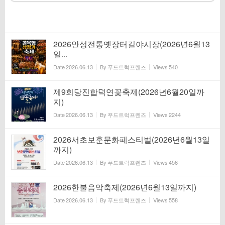
2026안성전통옛장터길야시장(2026년6월13
일...
Date
2026.06.13
By
푸드트럭프렌즈
Views
540
제9회당진합덕연꽃축제(2026년6월20일까
지)
Date
2026.06.13
By
푸드트럭프렌즈
Views
2244
2026서초보훈문화페스티벌(2026년6월13일
까지)
Date
2026.06.13
By
푸드트럭프렌즈
Views
456
2026한불음악축제(2026년6월13일까지)
Date
2026.06.13
By
푸드트럭프렌즈
Views
558