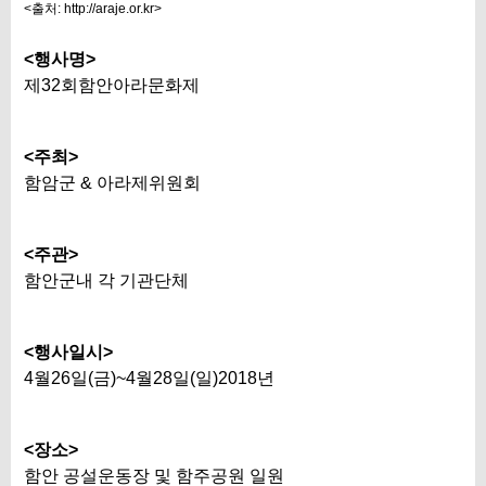
<출처: http://araje.or.kr>
<행사명>
제32회함안아라문화제
<주최>
함암군 & 아라제위원회
<주관>
함안군내 각 기관단체
<행사일시>
4월26일(금)~4월28일(일)2018년
<장소>
함안 공설운동장 및 함주공원 일원