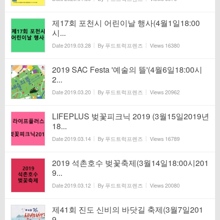
제17회 포천시 어린이날 행사(4월1일18:00
시...
Date
2019.03.28
By
푸드트럭프렌즈
Views
16380
2019 SAC Festa '예술의 뜰'(4월6일18:00시
2...
Date
2019.03.20
By
푸드트럭프렌즈
Views
20962
LIFEPLUS 벚꽃피크닉 2019 (3월15일2019년
18...
Date
2019.03.14
By
푸드트럭프렌즈
Views
16789
2019 석촌호수 벚꽃축제(3월14일18:00시201
9...
Date
2019.03.12
By
푸드트럭프렌즈
Views
20080
제41회 진도 신비의 바닷길 축제(3월7일201
9...