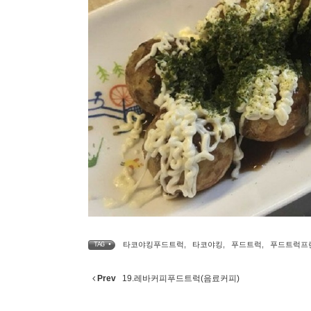
타코야킹푸드트럭
,
타코야킹
,
푸드트럭
,
푸드트럭프
TAG •
Prev
19.레바커피푸드트럭(음료커피)