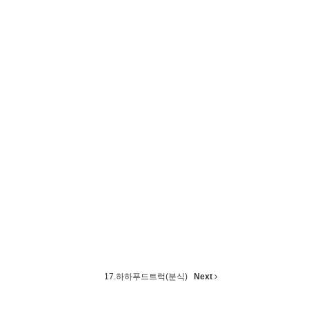
17.하하푸드트럭(분식)
Next