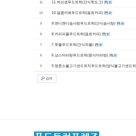
11.박선생푸드트럭(간식핫도그)
11
10.달콤카페푸드트럭(음료커피)
10
9.앤디캔디솜사탕푸드트럭(간식솜사탕)
9
8.커피피플푸드트럭(음료커피)
8
7.핫플푸드트럭(간식와플)
7
6.샹스마라탕푸드트럭(중식마라탕)
6
5.청춘소불고기샌드위치푸드트럭(양식불고기샌드위
5
검색