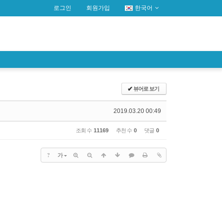
로그인
회원가입
한국어
✔
뷰어로 보기
2019.03.20 00:49
조회 수
11169
추천 수
0
댓글
0
?
가