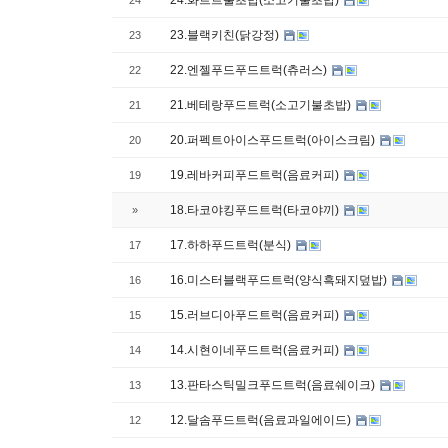
24.화르르불초밥(소고기불초밥)
24
23.블랙키친(닭강정)
23
22.엔젤푸드푸드트럭(츄러스)
22
21.베테랑푸드트럭(소고기불초밥)
21
20.퍼펙트아이스푸드트럭(아이스크림)
20
19.레바커피푸드트럭(음료커피)
19
18.타코야킹푸드트럭(타코야끼)
»
17.하하푸드트럭(분식)
17
16.미스터블랙푸드트럭(양식흑돼지덮밥)
16
15.러브디아푸드트럭(음료커피)
15
14.시현이네푸드트럭(음료커피)
14
13.판타스틱밀크푸드트럭(음료쉐이크)
13
12.달솜푸드트럭(음료과일에이드)
12