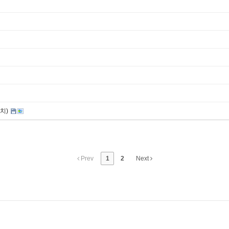
치)
Prev
1
2
Next